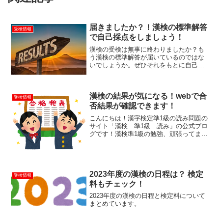
届きましたか？！漢検の標準解答
受検情報
で自己採点をしましょう！
漢検の受検は無事に終わりましたか？も
う漢検の標準解答が届いているのではな
いでしょうか。ぜひそれをもとに自己採
点をしてみましょう！
漢検の結果が気になる！webで合
受検情報
否結果が確認できます！
こんにちは！漢字検定準1級の読み問題の
サイト「漢検 準1級 読み」の公式ブロ
グです！漢検準1級の勉強、頑張ってます
か？！漢検の検定が終わってホッとして
いるところでしょうか。でもそろそろ出
来はどうだったかな・・・と気になりま
せんか？！webで...
2023年度の漢検の日程は？ 検定
受検情報
料もチェック！
2023年度の漢検の日程と検定料について
まとめています。