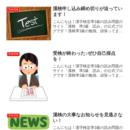
漢検申し込み締め切りが迫ってい
受検情報
ます！
こんにちは！漢字検定準1級の読み問題の
サイト「漢検 準1級 読み」の公式ブロ
グです！漢検準1級の勉強、頑張ってます
か？！そろそろ次回の検定試験が迫って
きましたね！あなたは申し込みは済ませ
ましたか？うっかり申し込みの締め切り
を過ぎてしまった！...
受検が終わった♪ぜひ自己採点
受検情報
を！
こんにちは！漢字検定準1級の読み問題の
サイト「漢検 準1級 読み」の公式ブロ
グです！漢検準1級の勉強、頑張ってます
か？！そして今回の漢検を受検された皆
さん、お疲れ様でした！検定のふりかえ
りをしてみよう！手ごたえはどうでした
か？自信あり！とい...
漢検の大事なお知らせを見逃さな
受検情報
い！
こんにちは！漢字検定準1級の読み問題の