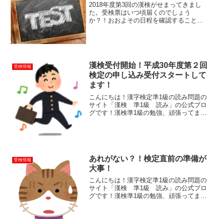
2018年度第3回の漢検がせまってきまし
た。受検票はいつ頃届くのでしょう
か？！おおよその日程を確認することが
できます！
漢検受付開始！平成30年度第２回
受検情報
検定の申し込み受付スタートして
ます！
こんにちは！漢字検定準1級の読み問題の
サイト「漢検 準1級 読み」の公式ブロ
グです！漢検準1級の勉強、頑張ってます
か？！平成３０年度第２回の受付が始ま
っています！平成３０年度第２回の漢検
を受検する予定の方！受験申込の受け付
けが７月１日より始...
あれがない？！検定直前の準備が
受検情報
大事！
こんにちは！漢字検定準1級の読み問題の
サイト「漢検 準1級 読み」の公式ブロ
グです！漢検準1級の勉強、頑張ってます
か？！いよいよ漢検の検定日が近づいて
きました！あれもしないと、これもしな