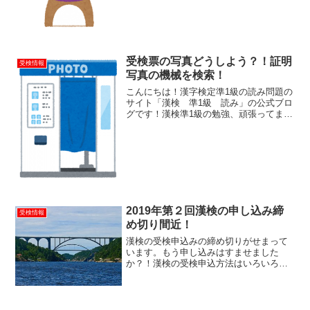
いと・・・と気が焦ってしまう気持ちも
わかりますが、検定...
受検票の写真どうしよう？！証明
受検情報
写真の機械を検索！
こんにちは！漢字検定準1級の読み問題の
サイト「漢検 準1級 読み」の公式ブロ
グです！漢検準1級の勉強、頑張ってます
か？！漢検の検定試験まであと少し。そ
ろそろ皆さんの手元には受検票が届いて
いるのではないでしょうか？漢検の受検
票には写真が必要！...
2019年第２回漢検の申し込み締
受検情報
め切り間近！
漢検の受検申込みの締め切りがせまって
います。もう申し込みはすませました
か？！漢検の受検申込方法はいろいろと
ありますが、インターネットでの申し込
みがおすすめです。手軽に申し込めるの
でぜひ早めに申し込みをすませましょ
う！