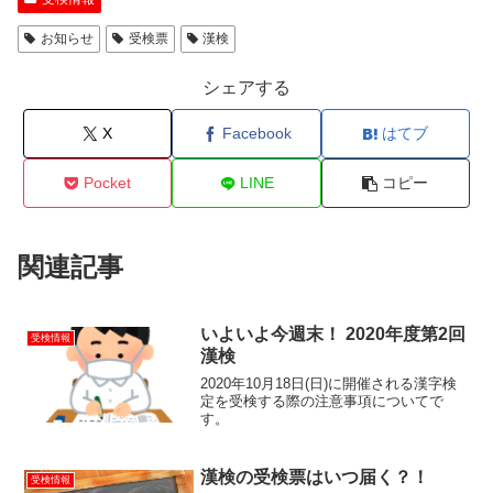
お知らせ
受検票
漢検
シェアする
X
Facebook
はてブ
Pocket
LINE
コピー
関連記事
いよいよ今週末！ 2020年度第2回
受検情報
漢検
2020年10月18日(日)に開催される漢字検
定を受検する際の注意事項についてで
す。
漢検の受検票はいつ届く？！
受検情報