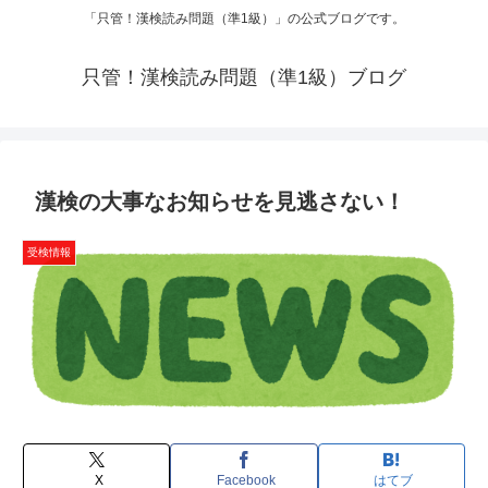
「只管！漢検読み問題（準1級）」の公式ブログです。
只管！漢検読み問題（準1級）ブログ
漢検の大事なお知らせを見逃さない！
受検情報
X
Facebook
はてブ