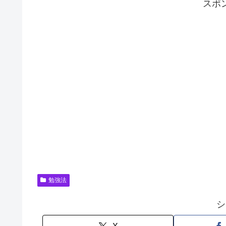
スポ
勉強法
シ