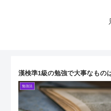
漢検準1級の勉強で大事なもの
勉強法