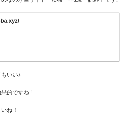
oba.xyz/
もいい♪
効果的ですね！
さいね！