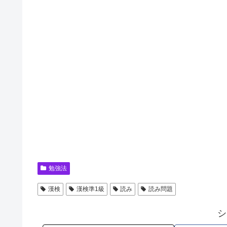
勉強法
漢検
漢検準1級
読み
読み問題
シ