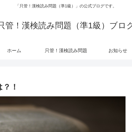
「只管！漢検読み問題（準1級）」の公式ブログです。
只管！漢検読み問題（準1級）ブロ
ホーム
只管！漢検読み問題
お知らせ
は？！