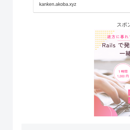
kanken.akoba.xyz
スポ