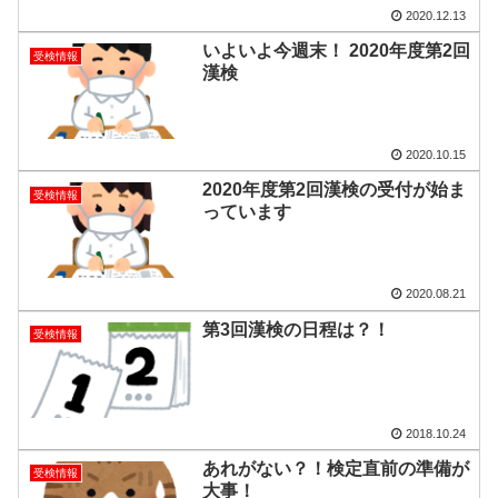
2020.12.13
いよいよ今週末！ 2020年度第2回
受検情報
漢検
2020.10.15
2020年度第2回漢検の受付が始ま
受検情報
っています
2020.08.21
第3回漢検の日程は？！
受検情報
2018.10.24
あれがない？！検定直前の準備が
受検情報
大事！